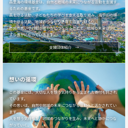
森里海の環境基金は、自然と地域の未来につながる活動を支援す
るための基金です。
森を守る活動、子どもたちの学びを支える取り組み、海や川の環
境を守る活動、地域のつながりを育てるまちづくり。
市民の思いや行動が緩やかにつながることで、地域の未来は少し
ずつ豊かになっていきます。
支援団体紹介 →
想いの循環
この基金には、大切な人を想う気持ちから生まれた寄付も託され
ています。
その思いは、自然や地域の未来につながる活動へと活かされてい
ます。
人を想う気持ちが、地域のつながりを生み、未来へと静かにつな
がっていく。