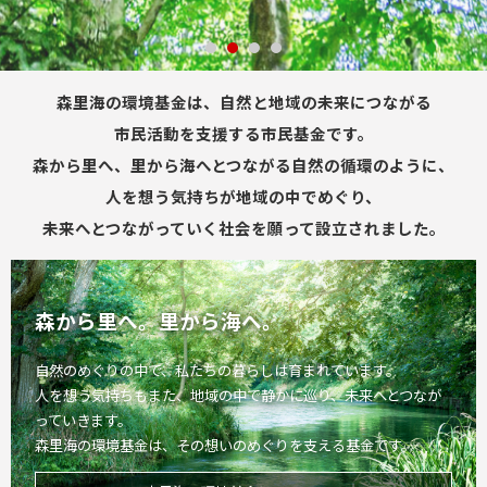
森里海の環境基金は、自然と地域の未来につながる
市民活動を支援する市民基金です。
森から里へ、里から海へとつながる自然の循環のように、
人を想う気持ちが地域の中でめぐり、
未来へとつながっていく社会を願って設立されました。
森から里へ。里から海へ。
自然のめぐりの中で、私たちの暮らしは育まれています。
人を想う気持ちもまた、地域の中で静かに巡り、未来へとつなが
っていきます。
森里海の環境基金は、その想いのめぐりを支える基金です。