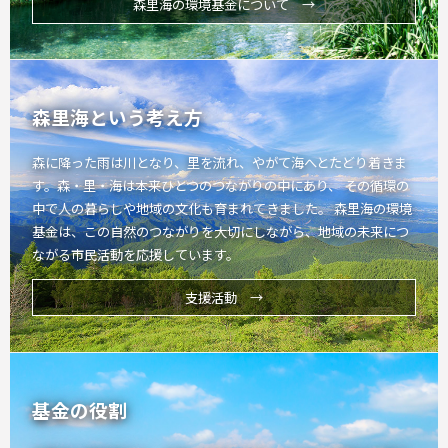
森里海の環境基金について →
森里海という考え方
森に降った雨は川となり、里を流れ、やがて海へとたどり着きま
す。森・里・海は本来ひとつのつながりの中にあり、 その循環の
中で人の暮らしや地域の文化も育まれてきました。 森里海の環境
基金は、この自然のつながりを大切にしながら、地域の未来につ
ながる市民活動を応援しています。
支援活動 →
基金の役割